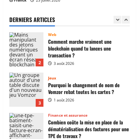
Franck
23 juillet 2026
Comment marche vraiment une
blockchain quand tu lances une
transaction ?
DERNIERS ARTICLES
2
3 août 2026
Jeux
Pourquoi le changement de nom de
Vomzor rebat toutes les cartes ?
1 août 2026
3
Finance et assurance
Combien coûte la mise en place de la
dématérialisation des factures pour une
TPE de travaux ?
4
1 août 2026
Finance et assurance
Comprendre le vrai sens d’un
portefeuille Bitcoin sans tomber dans le
panneau