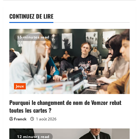
CONTINUEZ DE LIRE
15 minutes read
Web
Comment marche vraiment une
blockchain quand tu lances une
Jeux
transaction ?
2
3 août 2026
Pourquoi le changement de nom de Vomzor rebat
toutes les cartes ?
Jeux
Franck
1 août 2026
Pourquoi le changement de nom de
Vomzor rebat toutes les cartes ?
1 août 2026
12 minutes read
3