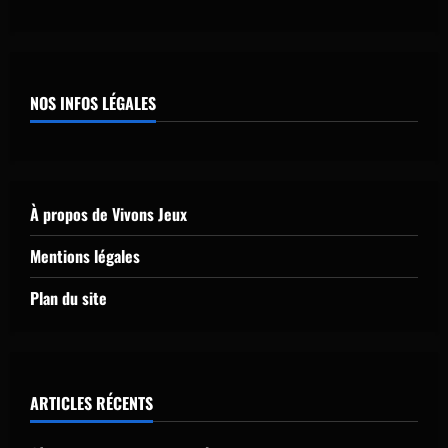
Combien coûte la mise en place de la
dématérialisation des factures pour une
TPE de travaux ?
4
1 août 2026
NOS INFOS LÉGALES
Finance et assurance
Comprendre le vrai sens d’un
portefeuille Bitcoin sans tomber dans le
panneau
À propos de Vivons Jeux
5
30 juillet 2026
Mentions légales
Plan du site
ARTICLES RÉCENTS