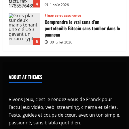
5
30 juillet 2026
Web
Où trouver aujourd’hui la véritable
nouvelle adresse de Darkiworld ?
5 août 2026
1
Web
Comment marche vraiment une
blockchain quand tu lances une
transaction ?
ABOUT AF THEMES
2
3 août 2026
Jeux
Vivons Jeux, c’est le rendez-vous de Franck pour
Pourquoi le changement de nom de
Vomzor rebat toutes les cartes ?
l’actu jeux vidéo, web, streaming, cinéma et séries.
1 août 2026
Tests, guides et coups de cœur, avec un ton simple,
3
passionné, sans blabla quotidien.
Finance et assurance