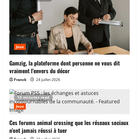
Finance et assurance
Combien coûte la mise en place de la
dématérialisation des factures pour une
TPE de travaux ?
4
1 août 2026
Jeux
Finance et assurance
Comprendre le vrai sens d’un
Gamzig, la plateforme dont personne ne vous dit
portefeuille Bitcoin sans tomber dans le
vraiment l’envers du décor
panneau
Franck
24 juillet 2026
5
30 juillet 2026
Web
16 minutes read
Où trouver aujourd’hui la véritable
Jeux
nouvelle adresse de Darkiworld ?
5 août 2026
1
Ces forums animal crossing que les réseaux sociaux
n’ont jamais réussi à tuer
Web