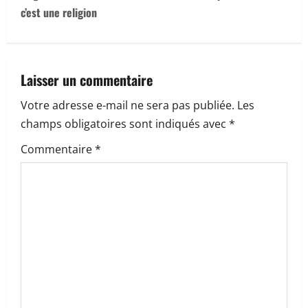
n
c’est une religion
a
v
Laisser un commentaire
i
Votre adresse e-mail ne sera pas publiée.
Les
champs obligatoires sont indiqués avec
*
g
Commentaire
*
a
t
i
o
n