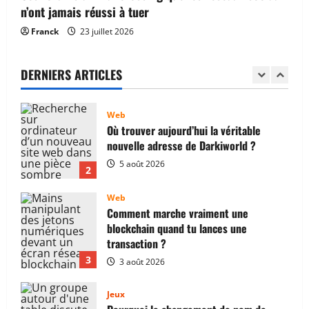
n’ont jamais réussi à tuer
Web
Franck
23 juillet 2026
Où trouver aujourd’hui la véritable
nouvelle adresse de Darkiworld ?
DERNIERS ARTICLES
5 août 2026
2
Web
Comment marche vraiment une
blockchain quand tu lances une
transaction ?
3
3 août 2026
Jeux
Pourquoi le changement de nom de
Vomzor rebat toutes les cartes ?
1 août 2026
4
Finance et assurance
Combien coûte la mise en place de la