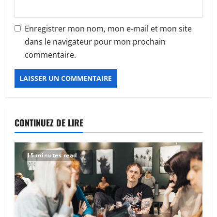
Enregistrer mon nom, mon e-mail et mon site
dans le navigateur pour mon prochain
commentaire.
CONTINUEZ DE LIRE
Web
Où trouver aujourd’hui la véritable
15 minutes read
nouvelle adresse de Darkiworld ?
5 août 2026
2
Web
Comment marche vraiment une
blockchain quand tu lances une