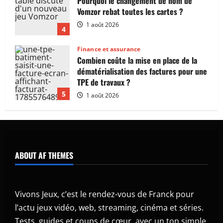
dématérialisation des factures pour une
TPE de travaux ?
5
1 août 2026
Web
À quoi sert vraiment la blockchain ?
Réponse sans jargon ni poudre aux yeux
7 août 2026
1
Web
Où trouver aujourd’hui la véritable
nouvelle adresse de Darkiworld ?
ABOUT AF THEMES
5 août 2026
2
Web
Comment marche vraiment une
Vivons Jeux, c’est le rendez-vous de Franck pour
blockchain quand tu lances une
l’actu jeux vidéo, web, streaming, cinéma et séries.
transaction ?
Tests, guides et coups de cœur, avec un ton simple,