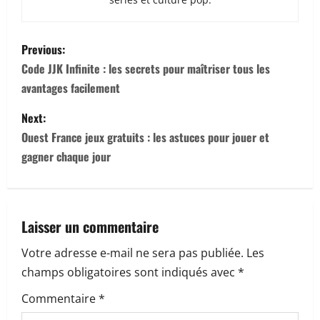
P
Previous:
o
Code JJK Infinite : les secrets pour maîtriser tous les
avantages facilement
s
Next:
t
Ouest France jeux gratuits : les astuces pour jouer et
n
gagner chaque jour
a
v
Laisser un commentaire
i
Votre adresse e-mail ne sera pas publiée.
Les
champs obligatoires sont indiqués avec
*
g
Commentaire
*
a