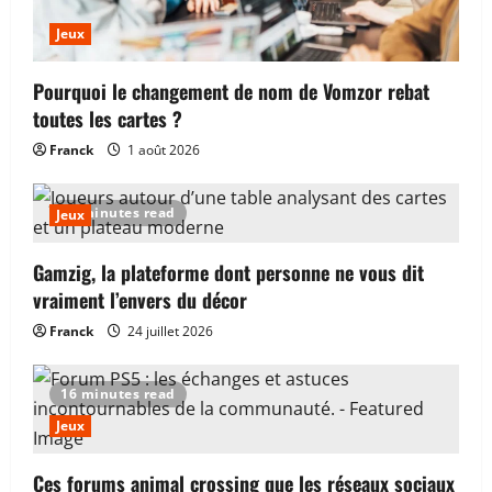
transaction ?
Jeux
3
3 août 2026
Pourquoi le changement de nom de Vomzor rebat
Jeux
toutes les cartes ?
Pourquoi le changement de nom de
Vomzor rebat toutes les cartes ?
Franck
1 août 2026
1 août 2026
4
12 minutes read
Jeux
Finance et assurance
Combien coûte la mise en place de la
Gamzig, la plateforme dont personne ne vous dit
dématérialisation des factures pour une
vraiment l’envers du décor
TPE de travaux ?
Franck
24 juillet 2026
5
1 août 2026
Web
16 minutes read
À quoi sert vraiment la blockchain ?
Jeux
Réponse sans jargon ni poudre aux yeux
7 août 2026
1
Ces forums animal crossing que les réseaux sociaux