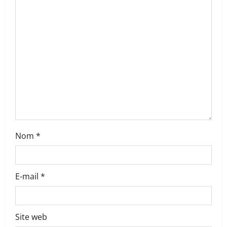
t
i
o
n
Nom
*
E-mail
*
Site web