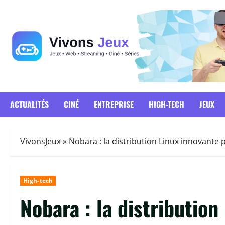
Passer
au
contenu
ACTUALITÉS
CINÉ
ENTREPRISE
HIGH-TECH
JEUX
VivonsJeux
»
Nobara : la distribution Linux innovante 
High-tech
Nobara : la distribution