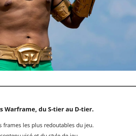
os Warframe, du S-tier au D-tier.
es frames les plus redoutables du jeu.
ontenu visé et du style de jeu.