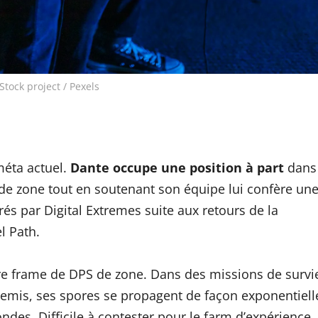
Stock project / Pexels
méta actuel.
Dante occupe une position à part
dans
 de zone tout en soutenant son équipe lui confère un
rés par Digital Extremes suite aux retours de la
l Path.
re frame de DPS de zone. Dans des missions de survi
nemis, ses spores se propagent de façon exponentiell
ndes. Difficile à contester pour le farm d’expérience.