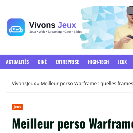
Passer
au
contenu
ACTUALITÉS
CINÉ
ENTREPRISE
HIGH-TECH
JEUX
VivonsJeux
»
Meilleur perso Warframe : quelles frame
Jeux
Meilleur perso Warframe