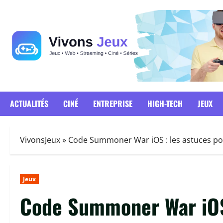
Passer
au
contenu
ACTUALITÉS
CINÉ
ENTREPRISE
HIGH-TECH
JEUX
VivonsJeux
»
Code Summoner War iOS : les astuces po
Jeux
Code Summoner War iOS 