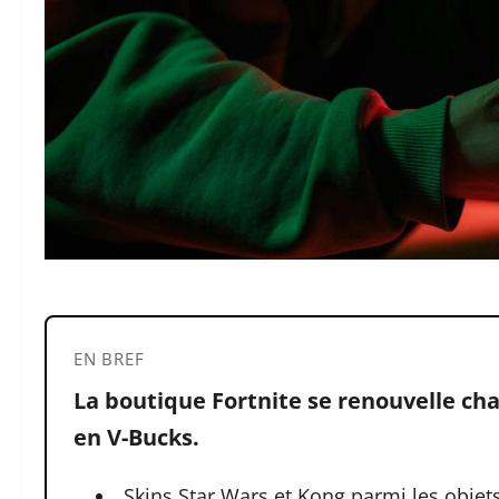
EN BREF
La boutique Fortnite se renouvelle ch
en V-Bucks.
Skins Star Wars et Kong parmi les obje