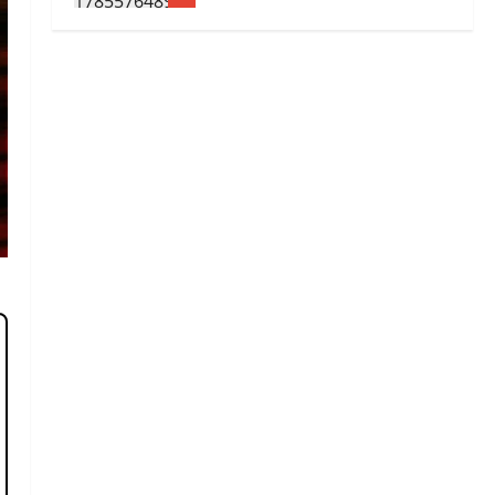
Web
Où trouver aujourd’hui la
véritable nouvelle adresse de
Darkiworld ?
2
5 août 2026
Web
Comment marche vraiment une
blockchain quand tu lances une
transaction ?
3
3 août 2026
Jeux
Pourquoi le changement de nom
de Vomzor rebat toutes les
cartes ?
4
1 août 2026
Finance et assurance
Combien coûte la mise en place