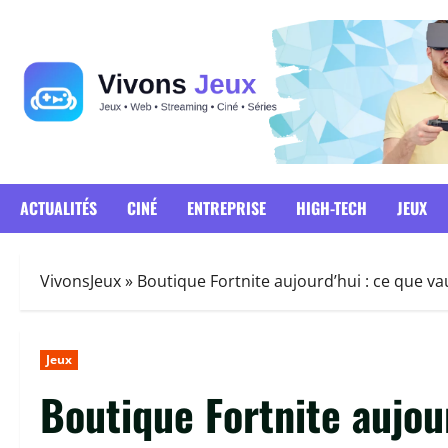
Passer
au
contenu
ACTUALITÉS
CINÉ
ENTREPRISE
HIGH-TECH
JEUX
VivonsJeux
»
Boutique Fortnite aujourd’hui : ce que va
Jeux
Boutique Fortnite aujou