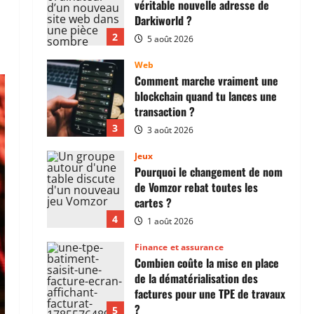
blockchain quand tu lances une
transaction ?
3
3 août 2026
Jeux
Pourquoi le changement de nom
de Vomzor rebat toutes les
cartes ?
4
1 août 2026
Finance et assurance
Combien coûte la mise en place
de la dématérialisation des
factures pour une TPE de travaux
?
5
1 août 2026
Web
À quoi sert vraiment la
blockchain ? Réponse sans
jargon ni poudre aux yeux
1
7 août 2026